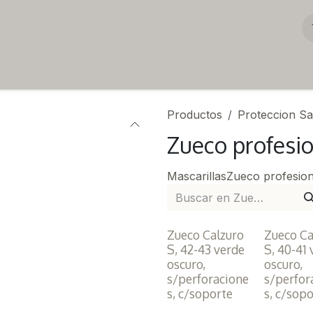
Productos
Proteccion San
Zueco profesi
Mascarillas
Zueco profesion
Zueco Calzuro
Zueco Ca
S, 42-43 verde
S, 40-41
oscuro,
oscuro,
s/perforacione
s/perfor
s, c/soporte
s, c/sop