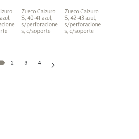
lzuro
Zueco Calzuro
Zueco Calzuro
azul,
S, 40-41 azul,
S, 42-43 azul,
acione
s/perforacione
s/perforacione
orte
s, c/soporte
s, c/soporte
2
3
4