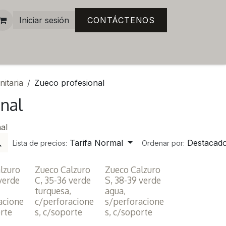
Iniciar sesión
CONTÁCTENOS
itaria
Zueco profesional
onal
al
Tarifa Normal
Destacad
Lista de precios:
Ordenar por:
lzuro
Zueco Calzuro
Zueco Calzuro
 verde
C, 35-36 verde
S, 38-39 verde
turquesa,
agua,
acione
c/perforacione
s/perforacione
orte
s, c/soporte
s, c/soporte