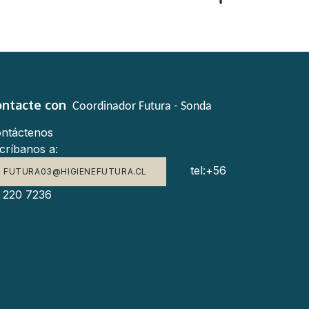
ontacte con
Coordinador Futura - Sonda
ntáctenos
críbanos a:
tel:+56
FUTURA03@HIGIENEFUTURA.CL
 220 7236