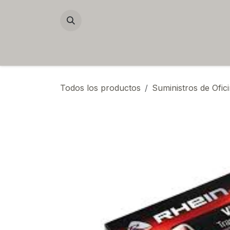
IR AL CONTENIDO
Home
Contacto
Inicio
Tienda
Todos los productos
Suministros de Ofic