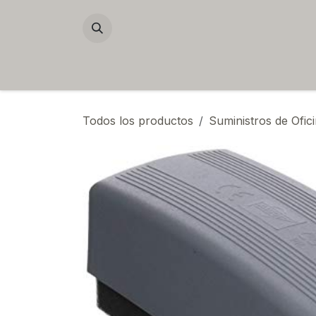
IR AL CONTENIDO
Home
Contacto
Inicio
Tienda
Todos los productos
Suministros de Ofic