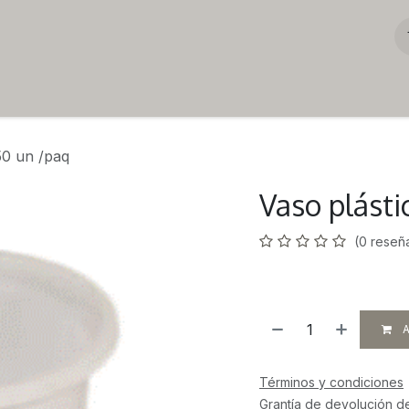
50 un /paq
Vaso plásti
(0 reseñ
A
Términos y condiciones
Grantía de devolución d